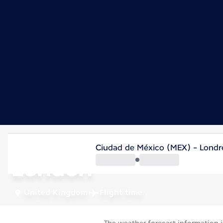
United Kingdom
Ciudad de México (MEX) - Londr
London
United Kingdom
Flight time