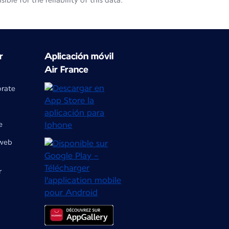
le for the reliability of this data.
r
Aplicación móvil
Air France
orate
e
 web
r