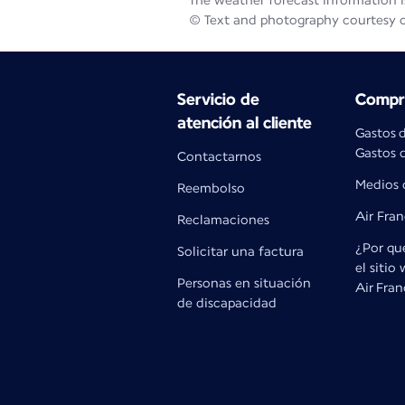
The weather forecast information is
© Text and photography courtesy 
Servicio de
Compra
atención al cliente
Gastos 
Gastos d
Contactarnos
Medios 
Reembolso
Air Fra
Reclamaciones
¿Por qué
Solicitar una factura
el sitio
Personas en situación
Air Fra
de discapacidad