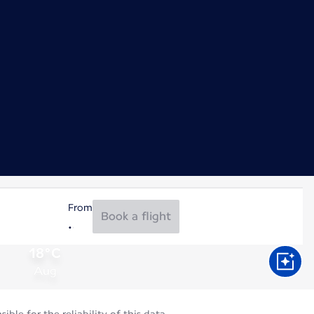
From
Book a flight
18°C
Aug