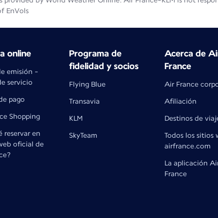
 provided by World Weather Online. Air France-KLM is not responsib
of EnVols
 online
Programa de
Acerca de Ai
fidelidad y socios
France
de emisión -
e servicio
Flying Blue
Air France corp
de pago
Transavia
Afiliación
nce Shopping
KLM
Destinos de viaj
 reservar en
SkyTeam
Todos los sitios
 web oficial de
airfrance.com
nce?
La aplicación Ai
France