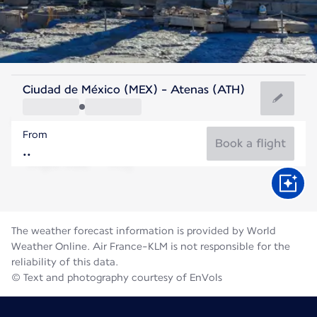
Greece
Ciudad de México (MEX) - Atenas (ATH)
Athens
From
27°C
Greece
Book a flight
Flight time
Aug
The weather forecast information is provided by World
Weather Online. Air France-KLM is not responsible for the
reliability of this data.
© Text and photography courtesy of EnVols