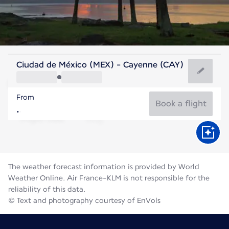
French Guiana
Ciudad de México (MEX) - Cayenne (CAY)
Cayenne
From
27°C
French Guiana
Book a flight
Flight time
Aug
The weather forecast information is provided by World
Weather Online. Air France-KLM is not responsible for the
reliability of this data.
© Text and photography courtesy of EnVols