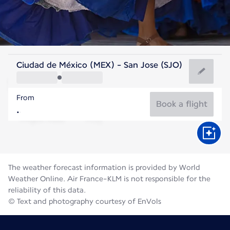
Costa Rica
Ciudad de México (MEX) - San Jose (SJO)
San Jose
From
21°C
Costa Rica
Book a flight
Flight time
Aug
The weather forecast information is provided by World
Weather Online. Air France-KLM is not responsible for the
reliability of this data.
© Text and photography courtesy of EnVols