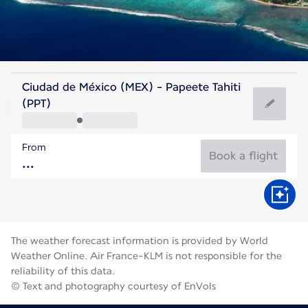
French Polynesia
Ciudad de México (MEX) - Papeete Tahiti
Tahiti
(PPT)
25°C
French Polynesia
From
Flight time
Aug
Book a flight
The weather forecast information is provided by World
Weather Online. Air France-KLM is not responsible for the
reliability of this data.
© Text and photography courtesy of EnVols