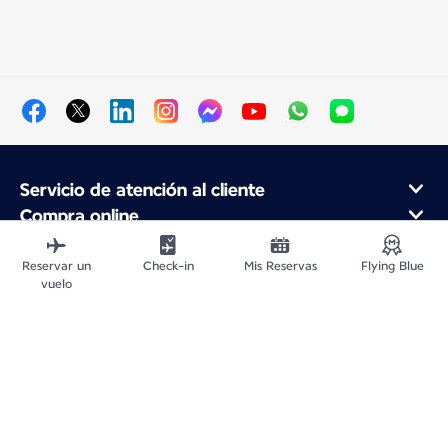
Servicio de atención al cliente
Compra online
Programa de fidelidad y socios
Acerca de Air France
Reservar un
Check-in
Mis Reservas
Flying Blue
vuelo
Aplicación móvil Air France
Vuelos Desde
Vuelos para Francia
Viajar por el Mundo