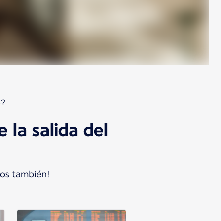
o?
 la salida del
ros también!