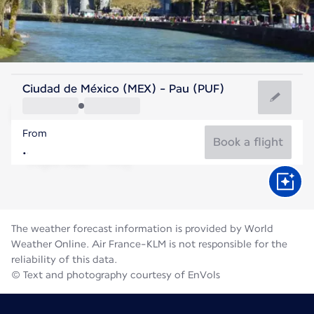
France
Ciudad de México (MEX) - Pau (PUF)
Pau
From
21°C
France
Book a flight
Flight time
Aug
The weather forecast information is provided by World
Weather Online. Air France-KLM is not responsible for the
reliability of this data.
© Text and photography courtesy of EnVols