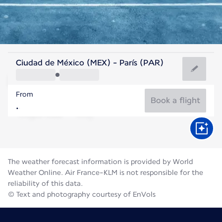
France
Ciudad de México (MEX) - París (PAR)
Paris
From
21°C
France
Book a flight
Flight time
Aug
The weather forecast information is provided by World
Weather Online. Air France-KLM is not responsible for the
reliability of this data.
© Text and photography courtesy of EnVols