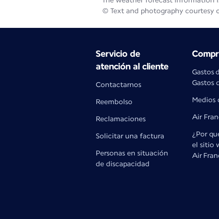
The weather forecast information is
© Text and photography courtesy 
Servicio de
Compra
atención al cliente
Gastos 
Gastos d
Contactarnos
Medios 
Reembolso
Air Fra
Reclamaciones
¿Por qué
Solicitar una factura
el sitio
Personas en situación
Air Fra
de discapacidad