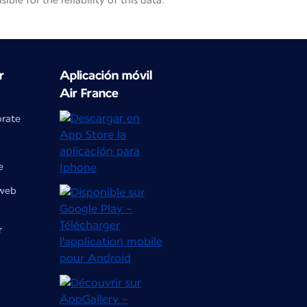
le for the reliability of this data.
r
Aplicación móvil
Air France
orate
e
 web
r