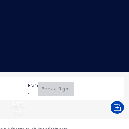
From
Book a flight
24°C
Aug