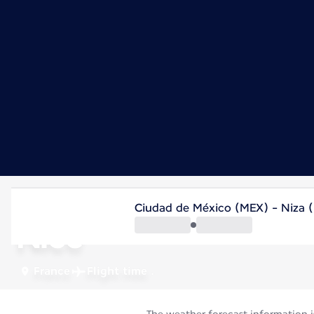
France
Ciudad de México (MEX) - Niza 
Nice
France
Flight time