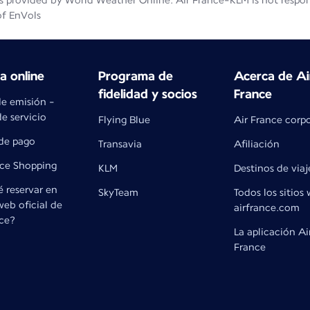
 provided by World Weather Online. Air France-KLM is not responsib
of EnVols
 online
Programa de
Acerca de Ai
fidelidad y socios
France
de emisión -
e servicio
Flying Blue
Air France corp
de pago
Transavia
Afiliación
nce Shopping
KLM
Destinos de viaj
 reservar en
SkyTeam
Todos los sitios
 web oficial de
airfrance.com
nce?
La aplicación Ai
France