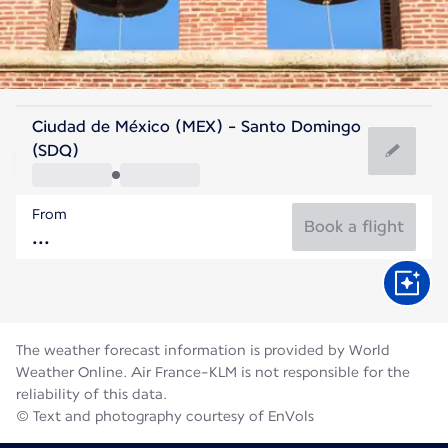
Dominican Rep
Ciudad de México (MEX) - Santo Domingo
Santo Domingo
(SDQ)
27°C
Dominican Rep
From
Flight time
Aug
Book a flight
The weather forecast information is provided by World
Weather Online. Air France-KLM is not responsible for the
reliability of this data.
© Text and photography courtesy of EnVols