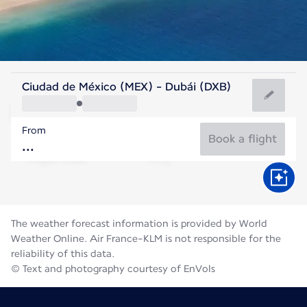
United Arab Emirates
Ciudad de México (MEX) - Dubái (DXB)
Dubai
From
36°C
United Arab Emirates
Book a flight
Flight time
Aug
The weather forecast information is provided by World
Weather Online. Air France-KLM is not responsible for the
reliability of this data.
© Text and photography courtesy of EnVols