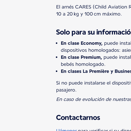
El arnés CARES (Child Aviation R
10 a 20 kg y 100 cm máximo.
Solo para su informaci
En clase Economy,
puede instal
dispositivos homologados: asie
En clase Premium,
puede instal
bebés homologado.
En clases La Première y Busines
Si no puede instalarse el disposi
pasajero.
En caso de evolución de nuestras
Contactarnos
Llámenos
para verificar si su dis