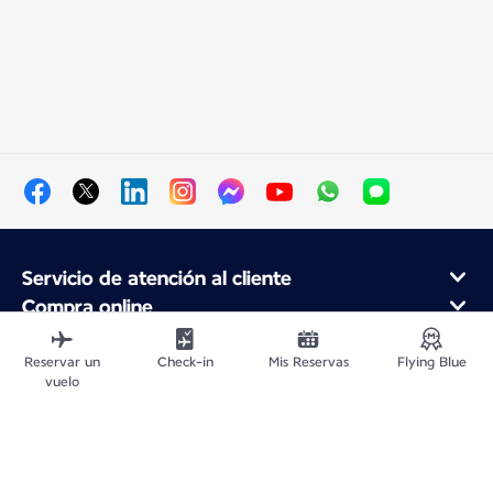
Servicio de atención al cliente
Compra online
Programa de fidelidad y socios
Acerca de Air France
Reservar un
Check-in
Mis Reservas
Flying Blue
vuelo
Aplicación móvil Air France
Vuelos Desde
Vuelos para Francia
Viajar por el Mundo