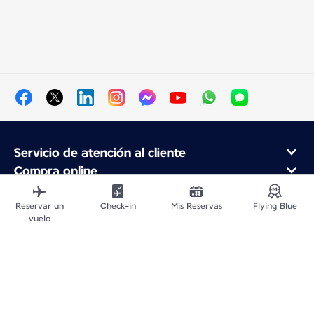
Servicio de atención al cliente
Compra online
Programa de fidelidad y socios
Acerca de Air France
Reservar un
Check-in
Mis Reservas
Flying Blue
vuelo
Aplicación móvil Air France
Vuelos Desde
Vuelos para Francia
Viajar por el Mundo